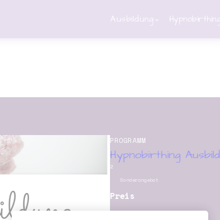
Ausbildung
Hypnobirthin
PROGRAMM
Hypnobirthing Ausbil
2
Sonderangebot
Preis