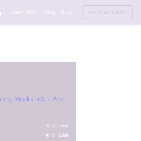
g
Über Mich
Blog
Login
Konto erstellen
dung Modul 1+2 - Apr
€ 2 048
€ 1 999