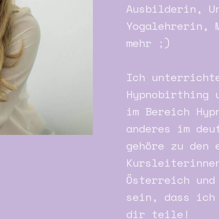
Ausbilderin, U
Yogalehrerin, 
mehr ;)
Ich unterricht
Hypnobirthing 
im Bereich Hyp
anderes im deu
gehöre zu den 
Kursleiterinne
Österreich und
sein, dass ich
dir teile!