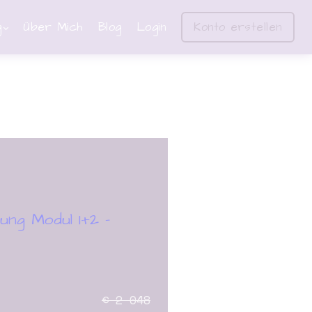
g
Über Mich
Blog
Login
Konto erstellen
ung Modul 1+2 -
€ 2 048