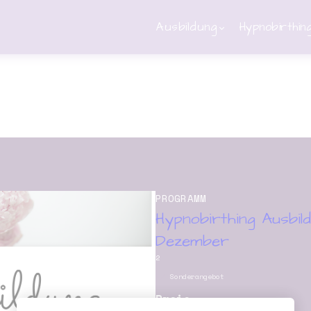
Ausbildung
Hypnobirthin
PROGRAMM
Hypnobirthing Ausbild
Dezember
2
Sonderangebot
Preis