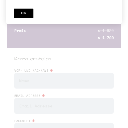
ONLINE KURS
Hypnobirthing Ausbildung Modul 2 - Jan
OK
Sonderangebot
Preis
€ 1 929
€ 1 799
Konto erstellen
*
VOR- UND NACHNAME
*
EMAIL ADRESSE
*
PASSWORT