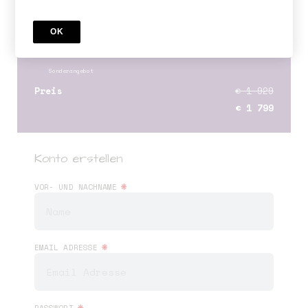
ONLINE KURS
Hypnobirthing Ausbildung Modul 2 -
OK
September
Sonderangebot
Preis
€ 1 929
€ 1 799
Konto erstellen
*
VOR- UND NACHNAME
*
EMAIL ADRESSE
*
PASSWORT