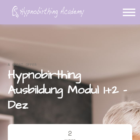
Über Mich
Blog
Login
Konto erstellen
A GREAT OFFER
Hypnobirthing
Ausbildung Modul 1+2 -
Dez
2