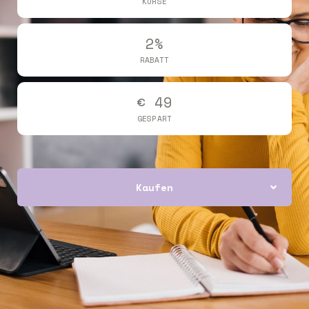
KURSE
2%
RABATT
€ 49
GESPART
Kaufen